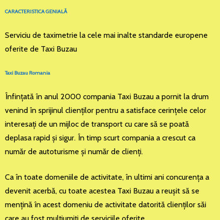
CARACTERISTICA GENIALĂ
Serviciu de taximetrie la cele mai inalte standarde europene
oferite de Taxi Buzau
Taxi Buzau Romania
Înfinţată în anul 2000 compania Taxi Buzau a pornit la drum
venind în sprijinul clienţilor pentru a satisface cerinţele celor
interesaţi de un mijloc de transport cu care să se poată
deplasa rapid şi sigur. În timp scurt compania a crescut ca
număr de autoturisme şi număr de clienţi.
Ca în toate domeniile de activitate, în ultimi ani concurenţa a
devenit acerbă, cu toate acestea Taxi Buzau a reuşit să se
menţină în acest domeniu de activitate datorită clienţilor săi
care au fost mulţiumiţi de serviciile oferite.