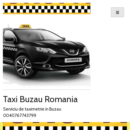
Skip
to
content
Taxi Buzau Romania
Serviciu de taximetrie in Buzau
0040767743799