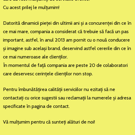
Cu acest prilej le mulţumim!
Datorită dinamicii pieţei din ultimii ani şi a concurenţei din ce în
ce mai mare, compania a considerat că trebuie să facă un pas
important, astfel, în anul 2013 am pornit cu o nouă conducere
şi imagine sub acelaşi brand, deservind astfel cererile din ce în
ce mai numeroase ale clienţilor.
În momentul de faţă compania are peste 20 de colaboratori
care deservesc cerinţele clienţilor non stop.
Pentru îmbunătăţirea calităţii serviciilor nu ezitaţi să ne
contactaţi cu orice sugestii sau reclamaţii la numerele şi adresa
specificate în pagina de contact.
Vă mulţumim pentru că sunteţi alături de noi!