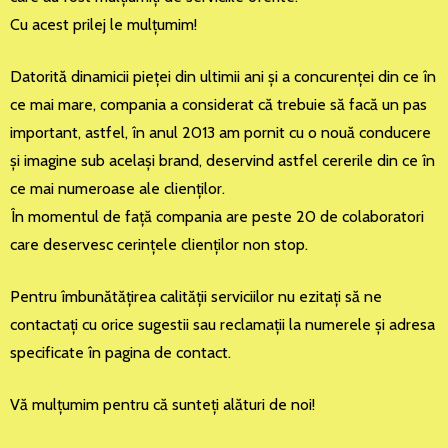
Cu acest prilej le mulţumim!
Datorită dinamicii pieţei din ultimii ani şi a concurenţei din ce în
ce mai mare, compania a considerat că trebuie să facă un pas
important, astfel, în anul 2013 am pornit cu o nouă conducere
şi imagine sub acelaşi brand, deservind astfel cererile din ce în
ce mai numeroase ale clienţilor.
În momentul de faţă compania are peste 20 de colaboratori
care deservesc cerinţele clienţilor non stop.
Pentru îmbunătăţirea calităţii serviciilor nu ezitaţi să ne
contactaţi cu orice sugestii sau reclamaţii la numerele şi adresa
specificate în pagina de contact.
Vă mulţumim pentru că sunteţi alături de noi!