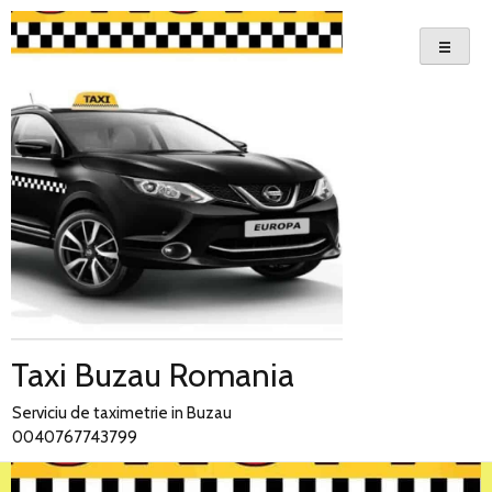
Skip
to
content
Taxi Buzau Romania
Serviciu de taximetrie in Buzau
0040767743799