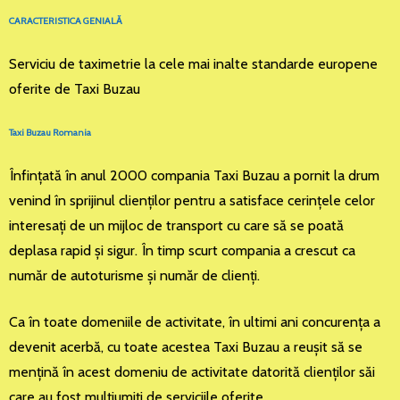
CARACTERISTICA GENIALĂ
Serviciu de taximetrie la cele mai inalte standarde europene
oferite de Taxi Buzau
Taxi Buzau Romania
Înfinţată în anul 2000 compania Taxi Buzau a pornit la drum
venind în sprijinul clienţilor pentru a satisface cerinţele celor
interesaţi de un mijloc de transport cu care să se poată
deplasa rapid şi sigur. În timp scurt compania a crescut ca
număr de autoturisme şi număr de clienţi.
Ca în toate domeniile de activitate, în ultimi ani concurenţa a
devenit acerbă, cu toate acestea Taxi Buzau a reuşit să se
menţină în acest domeniu de activitate datorită clienţilor săi
care au fost mulţiumiţi de serviciile oferite.