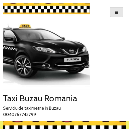
Skip
to
content
Taxi Buzau Romania
Serviciu de taximetrie in Buzau
0040767743799