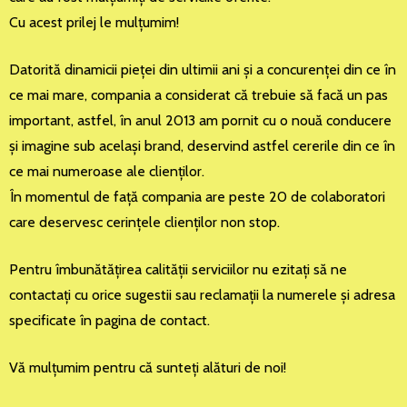
Cu acest prilej le mulţumim!
Datorită dinamicii pieţei din ultimii ani şi a concurenţei din ce în
ce mai mare, compania a considerat că trebuie să facă un pas
important, astfel, în anul 2013 am pornit cu o nouă conducere
şi imagine sub acelaşi brand, deservind astfel cererile din ce în
ce mai numeroase ale clienţilor.
În momentul de faţă compania are peste 20 de colaboratori
care deservesc cerinţele clienţilor non stop.
Pentru îmbunătăţirea calităţii serviciilor nu ezitaţi să ne
contactaţi cu orice sugestii sau reclamaţii la numerele şi adresa
specificate în pagina de contact.
Vă mulţumim pentru că sunteţi alături de noi!