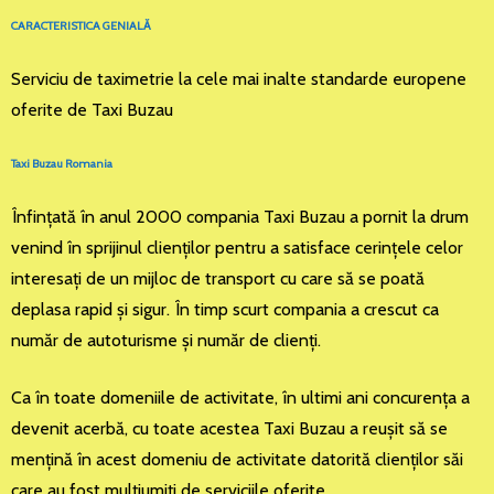
CARACTERISTICA GENIALĂ
Serviciu de taximetrie la cele mai inalte standarde europene
oferite de Taxi Buzau
Taxi Buzau Romania
Înfinţată în anul 2000 compania Taxi Buzau a pornit la drum
venind în sprijinul clienţilor pentru a satisface cerinţele celor
interesaţi de un mijloc de transport cu care să se poată
deplasa rapid şi sigur. În timp scurt compania a crescut ca
număr de autoturisme şi număr de clienţi.
Ca în toate domeniile de activitate, în ultimi ani concurenţa a
devenit acerbă, cu toate acestea Taxi Buzau a reuşit să se
menţină în acest domeniu de activitate datorită clienţilor săi
care au fost mulţiumiţi de serviciile oferite.