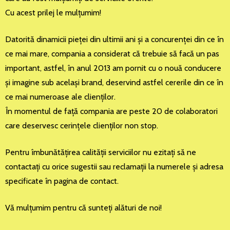
Cu acest prilej le mulţumim!
Datorită dinamicii pieţei din ultimii ani şi a concurenţei din ce în
ce mai mare, compania a considerat că trebuie să facă un pas
important, astfel, în anul 2013 am pornit cu o nouă conducere
şi imagine sub acelaşi brand, deservind astfel cererile din ce în
ce mai numeroase ale clienţilor.
În momentul de faţă compania are peste 20 de colaboratori
care deservesc cerinţele clienţilor non stop.
Pentru îmbunătăţirea calităţii serviciilor nu ezitaţi să ne
contactaţi cu orice sugestii sau reclamaţii la numerele şi adresa
specificate în pagina de contact.
Vă mulţumim pentru că sunteţi alături de noi!