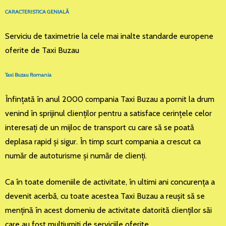
CARACTERISTICA GENIALĂ
Serviciu de taximetrie la cele mai inalte standarde europene
oferite de Taxi Buzau
Taxi Buzau Romania
Înfinţată în anul 2000 compania Taxi Buzau a pornit la drum
venind în sprijinul clienţilor pentru a satisface cerinţele celor
interesaţi de un mijloc de transport cu care să se poată
deplasa rapid şi sigur. În timp scurt compania a crescut ca
număr de autoturisme şi număr de clienţi.
Ca în toate domeniile de activitate, în ultimi ani concurenţa a
devenit acerbă, cu toate acestea Taxi Buzau a reuşit să se
menţină în acest domeniu de activitate datorită clienţilor săi
care au fost mulţiumiţi de serviciile oferite.