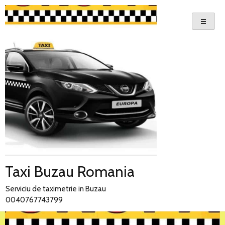
Skip
to
content
Taxi Buzau Romania
Serviciu de taximetrie in Buzau
0040767743799