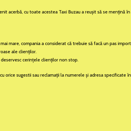
enit acerbă, cu toate acestea Taxi Buzau a reuşit să se menţină în 
n ce mai mare, compania a considerat că trebuie să facă un pas impo
ase ale clienţilor.
eservesc cerinţele clienţilor non stop.
i cu orice sugestii sau reclamaţii la numerele şi adresa specificate 