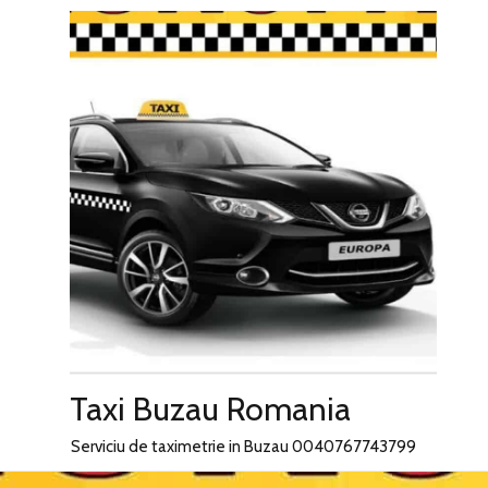
Skip
to
content
Taxi Buzau Romania
Serviciu de taximetrie in Buzau 0040767743799