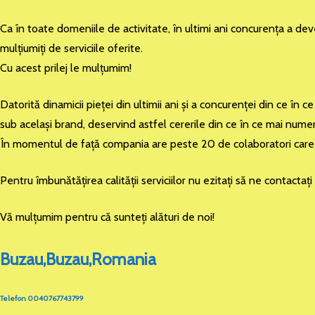
Ca în toate domeniile de activitate, în ultimi ani concurenţa a dev
mulţiumiţi de serviciile oferite.
Cu acest prilej le mulţumim!
Datorită dinamicii pieţei din ultimii ani şi a concurenţei din ce î
sub acelaşi brand, deservind astfel cererile din ce în ce mai numero
În momentul de faţă compania are peste 20 de colaboratori care d
Pentru îmbunătăţirea calităţii serviciilor nu ezitaţi să ne contactaţ
Vă mulţumim pentru că sunteţi alături de noi!
Buzau,Buzau,Romania
Telefon 0040767743799