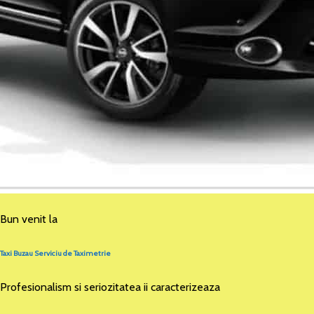
Bun venit la
Taxi Buzau Serviciu de Taximetrie
Profesionalism si seriozitatea ii caracterizeaza