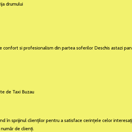
ija drumului
de confort si profesionalism din partea soferilor Deschis astazi pa
ite de Taxi Buzau
în sprijinul clienţilor pentru a satisface cerinţele celor interesaţ
 număr de clienţi.