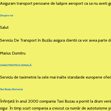
Asiguram transport persoane de la/spre aeroport ca sa nu aveti gr
Despre noi
Salut
Serviciu De Transport în Buzău asigura clientii ca vor avea parte 
Marius Dumitru
CARACTERISTICA GENIALĂ
Serviciu de taximetrie la cele mai inalte standarde europene ofer
Taxi Buzau Romania
Înfinţată în anul 2000 compania Taxi Buzau a pornit la drum venind 
sigur. În timp scurt compania a crescut ca număr de autoturisme şi