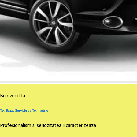
Bun venit la
Taxi Buzau Serviciu de Taximetrie
Profesionalism si seriozitatea ii caracterizeaza