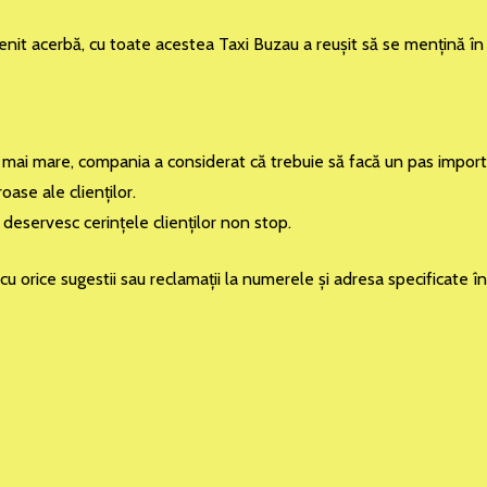
enit acerbă, cu toate acestea Taxi Buzau a reuşit să se menţină în 
n ce mai mare, compania a considerat că trebuie să facă un pas impo
ase ale clienţilor.
eservesc cerinţele clienţilor non stop.
i cu orice sugestii sau reclamaţii la numerele şi adresa specificate 