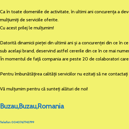
Ca în toate domeniile de activitate, în ultimi ani concurenţa a dev
mulţiumiţi de serviciile oferite.
Cu acest prilej le mulţumim!
Datorită dinamicii pieţei din ultimii ani şi a concurenţei din ce î
sub acelaşi brand, deservind astfel cererile din ce în ce mai numero
În momentul de faţă compania are peste 20 de colaboratori care d
Pentru îmbunătăţirea calităţii serviciilor nu ezitaţi să ne contactaţ
Vă mulţumim pentru că sunteţi alături de noi!
Buzau,Buzau,Romania
Telefon 0040767743799