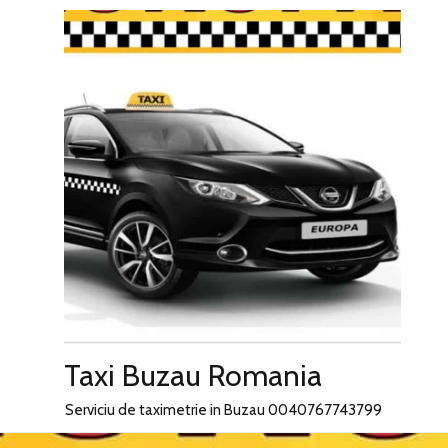
Skip
to
content
Taxi Buzau Romania
Serviciu de taximetrie in Buzau 0040767743799