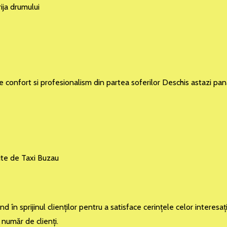
ija drumului
de confort si profesionalism din partea soferilor Deschis astazi pa
ite de Taxi Buzau
în sprijinul clienţilor pentru a satisface cerinţele celor interesaţ
 număr de clienţi.