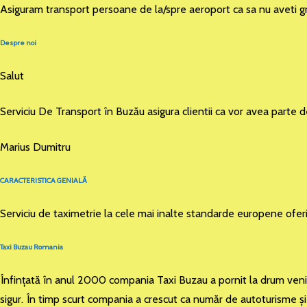
Asiguram transport persoane de la/spre aeroport ca sa nu aveti gr
Despre noi
Salut
Serviciu De Transport în Buzău asigura clientii ca vor avea parte 
Marius Dumitru
CARACTERISTICA GENIALĂ
Serviciu de taximetrie la cele mai inalte standarde europene ofer
Taxi Buzau Romania
Înfinţată în anul 2000 compania Taxi Buzau a pornit la drum venind 
sigur. În timp scurt compania a crescut ca număr de autoturisme şi