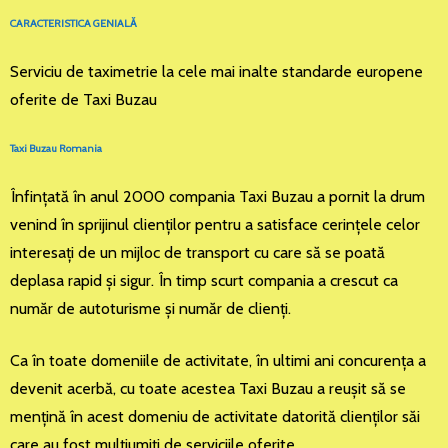
CARACTERISTICA GENIALĂ
Serviciu de taximetrie la cele mai inalte standarde europene
oferite de Taxi Buzau
Taxi Buzau Romania
Înfinţată în anul 2000 compania Taxi Buzau a pornit la drum
venind în sprijinul clienţilor pentru a satisface cerinţele celor
interesaţi de un mijloc de transport cu care să se poată
deplasa rapid şi sigur. În timp scurt compania a crescut ca
număr de autoturisme şi număr de clienţi.
Ca în toate domeniile de activitate, în ultimi ani concurenţa a
devenit acerbă, cu toate acestea Taxi Buzau a reuşit să se
menţină în acest domeniu de activitate datorită clienţilor săi
care au fost mulţiumiţi de serviciile oferite.