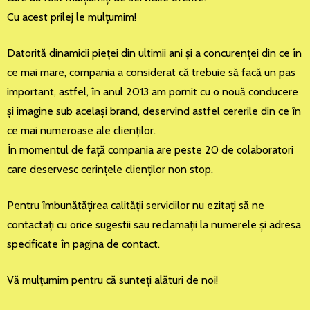
Cu acest prilej le mulţumim!
Datorită dinamicii pieţei din ultimii ani şi a concurenţei din ce în
ce mai mare, compania a considerat că trebuie să facă un pas
important, astfel, în anul 2013 am pornit cu o nouă conducere
şi imagine sub acelaşi brand, deservind astfel cererile din ce în
ce mai numeroase ale clienţilor.
În momentul de faţă compania are peste 20 de colaboratori
care deservesc cerinţele clienţilor non stop.
Pentru îmbunătăţirea calităţii serviciilor nu ezitaţi să ne
contactaţi cu orice sugestii sau reclamaţii la numerele şi adresa
specificate în pagina de contact.
Vă mulţumim pentru că sunteţi alături de noi!