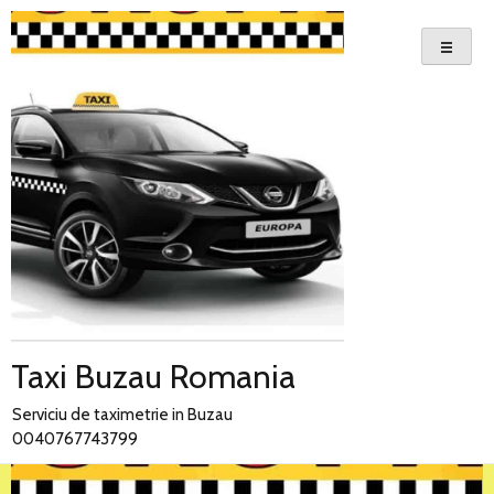
Skip
to
content
Taxi Buzau Romania
Serviciu de taximetrie in Buzau
0040767743799