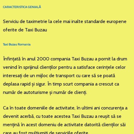
CARACTERISTICA GENIALĂ
Serviciu de taximetrie la cele mai inalte standarde europene
oferite de Taxi Buzau
Taxi Buzau Romania
Înfinţată în anul 2000 compania Taxi Buzau a pornit la drum
venind în sprijinul clienţilor pentru a satisface cerinţele celor
interesaţi de un mijloc de transport cu care să se poată
deplasa rapid şi sigur. În timp scurt compania a crescut ca
număr de autoturisme şi număr de clienţi.
Ca în toate domeniile de activitate, în ultimi ani concurenţa a
devenit acerbă, cu toate acestea Taxi Buzau a reuşit să se
menţină în acest domeniu de activitate datorită clienţilor săi
care au fost mulţiumiţi de serviciile oferite.