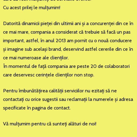
Cu acest prilej le mulţumim!
Datorită dinamicii pieţei din ultimii ani şi a concurenţei din ce în
ce mai mare, compania a considerat că trebuie să facă un pas
important, astfel, în anul 2013 am pornit cu o nouă conducere
şi imagine sub acelaşi brand, deservind astfel cererile din ce în
ce mai numeroase ale clienţilor.
În momentul de faţă compania are peste 20 de colaboratori
care deservesc cerinţele clienţilor non stop.
Pentru îmbunătăţirea calităţii serviciilor nu ezitaţi să ne
contactaţi cu orice sugestii sau reclamaţii la numerele şi adresa
specificate în pagina de contact.
Vă mulţumim pentru că sunteţi alături de noi!