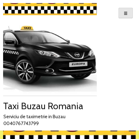
Skip
to
content
Taxi Buzau Romania
Serviciu de taximetrie in Buzau
0040767743799