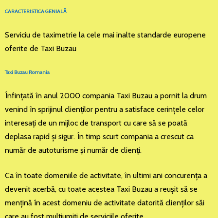
CARACTERISTICA GENIALĂ
Serviciu de taximetrie la cele mai inalte standarde europene
oferite de Taxi Buzau
Taxi Buzau Romania
Înfinţată în anul 2000 compania Taxi Buzau a pornit la drum
venind în sprijinul clienţilor pentru a satisface cerinţele celor
interesaţi de un mijloc de transport cu care să se poată
deplasa rapid şi sigur. În timp scurt compania a crescut ca
număr de autoturisme şi număr de clienţi.
Ca în toate domeniile de activitate, în ultimi ani concurenţa a
devenit acerbă, cu toate acestea Taxi Buzau a reuşit să se
menţină în acest domeniu de activitate datorită clienţilor săi
care au fost mulţiumiţi de serviciile oferite.