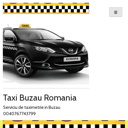
Skip
to
content
Taxi Buzau Romania
Serviciu de taximetrie in Buzau
0040767743799