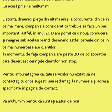
Cu acest prilej le mulţumim!
Datorită dinamicii pieţei din ultimii ani şi a concurenţei din ce în
ce mai mare, compania a considerat că trebuie să facă un pas
important, astfel, în anul 2013 am pornit cu o nouă conducere
şi imagine sub acelaşi brand, deservind astfel cererile din ce în
ce mai numeroase ale clienţilor.
În momentul de faţă compania are peste 20 de colaboratori
care deservesc cerinţele clienţilor non stop.
Pentru îmbunătăţirea calităţii serviciilor nu ezitaţi să ne
contactaţi cu orice sugestii sau reclamaţii la numerele şi adresa
specificate în pagina de contact.
Vă mulţumim pentru că sunteţi alături de noi!