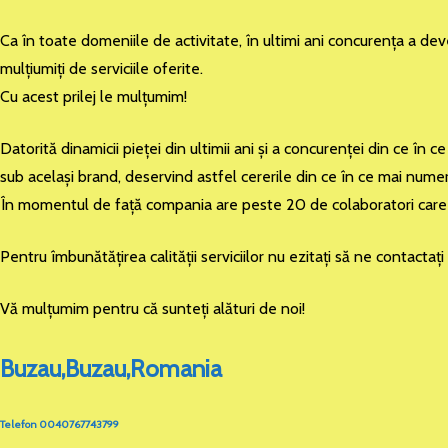
Ca în toate domeniile de activitate, în ultimi ani concurenţa a dev
mulţiumiţi de serviciile oferite.
Cu acest prilej le mulţumim!
Datorită dinamicii pieţei din ultimii ani şi a concurenţei din ce î
sub acelaşi brand, deservind astfel cererile din ce în ce mai numero
În momentul de faţă compania are peste 20 de colaboratori care d
Pentru îmbunătăţirea calităţii serviciilor nu ezitaţi să ne contactaţ
Vă mulţumim pentru că sunteţi alături de noi!
Buzau,Buzau,Romania
Telefon 0040767743799