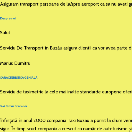
Asiguram transport persoane de la/spre aeroport ca sa nu aveti gr
Despre noi
Salut
Serviciu De Transport în Buzău asigura clientii ca vor avea parte 
Marius Dumitru
CARACTERISTICA GENIALĂ
Serviciu de taximetrie la cele mai inalte standarde europene ofer
Taxi Buzau Romania
Înfinţată în anul 2000 compania Taxi Buzau a pornit la drum venind 
sigur. În timp scurt compania a crescut ca număr de autoturisme şi