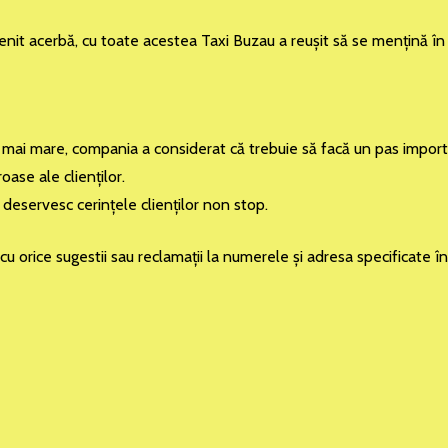
enit acerbă, cu toate acestea Taxi Buzau a reuşit să se menţină în 
n ce mai mare, compania a considerat că trebuie să facă un pas impo
ase ale clienţilor.
eservesc cerinţele clienţilor non stop.
i cu orice sugestii sau reclamaţii la numerele şi adresa specificate 