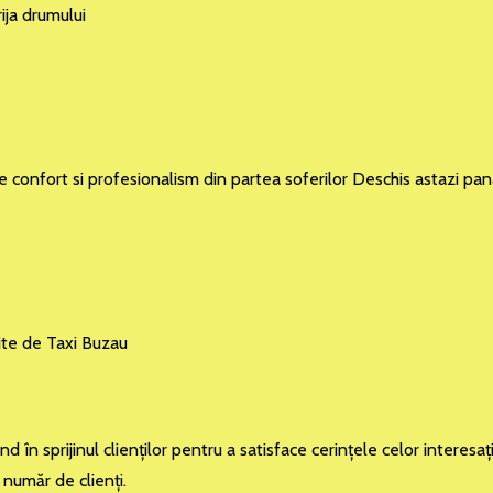
ija drumului
de confort si profesionalism din partea soferilor Deschis astazi pa
ite de Taxi Buzau
în sprijinul clienţilor pentru a satisface cerinţele celor interesaţ
 număr de clienţi.