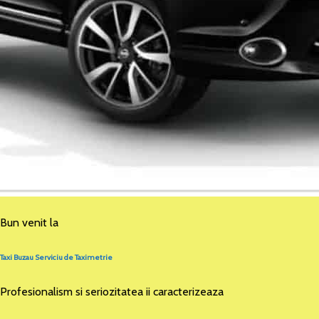
Bun venit la
Taxi Buzau Serviciu de Taximetrie
Profesionalism si seriozitatea ii caracterizeaza