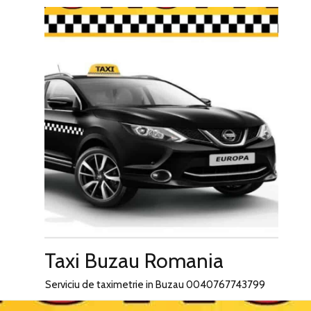
Skip
to
content
Taxi Buzau Romania
Serviciu de taximetrie in Buzau 0040767743799