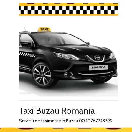
Skip
to
content
Taxi Buzau Romania
Serviciu de taximetrie in Buzau 0040767743799