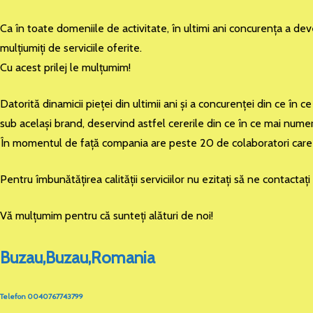
Ca în toate domeniile de activitate, în ultimi ani concurenţa a dev
mulţiumiţi de serviciile oferite.
Cu acest prilej le mulţumim!
Datorită dinamicii pieţei din ultimii ani şi a concurenţei din ce î
sub acelaşi brand, deservind astfel cererile din ce în ce mai numero
În momentul de faţă compania are peste 20 de colaboratori care d
Pentru îmbunătăţirea calităţii serviciilor nu ezitaţi să ne contactaţ
Vă mulţumim pentru că sunteţi alături de noi!
Buzau,Buzau,Romania
Telefon 0040767743799