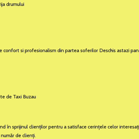
ija drumului
de confort si profesionalism din partea soferilor Deschis astazi pa
ite de Taxi Buzau
în sprijinul clienţilor pentru a satisface cerinţele celor interesaţ
 număr de clienţi.