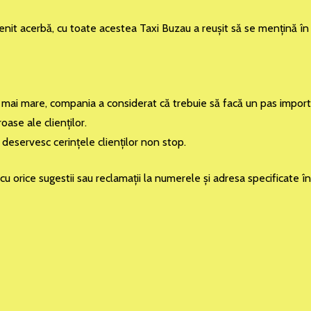
enit acerbă, cu toate acestea Taxi Buzau a reuşit să se menţină în 
n ce mai mare, compania a considerat că trebuie să facă un pas impo
ase ale clienţilor.
eservesc cerinţele clienţilor non stop.
i cu orice sugestii sau reclamaţii la numerele şi adresa specificate 