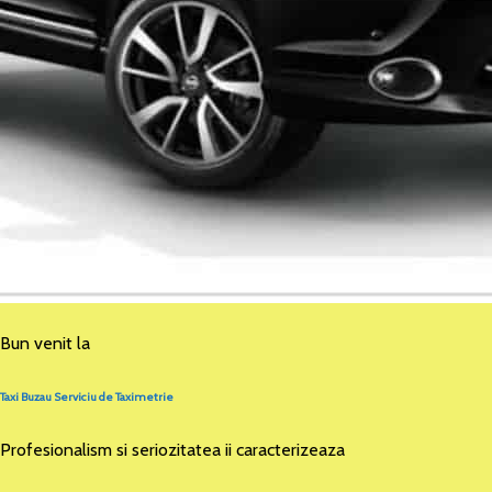
Bun venit la
Taxi Buzau Serviciu de Taximetrie
Profesionalism si seriozitatea ii caracterizeaza