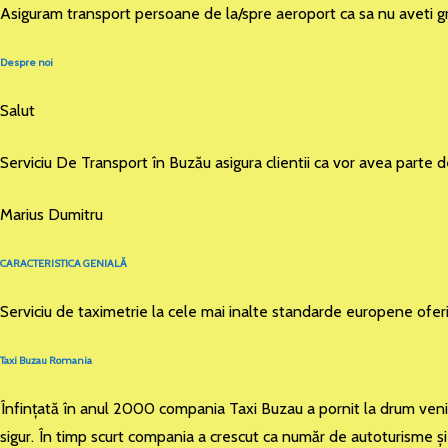
Asiguram transport persoane de la/spre aeroport ca sa nu aveti gr
Despre noi
Salut
Serviciu De Transport în Buzău asigura clientii ca vor avea parte 
Marius Dumitru
CARACTERISTICA GENIALĂ
Serviciu de taximetrie la cele mai inalte standarde europene ofer
Taxi Buzau Romania
Înfinţată în anul 2000 compania Taxi Buzau a pornit la drum venind 
sigur. În timp scurt compania a crescut ca număr de autoturisme şi