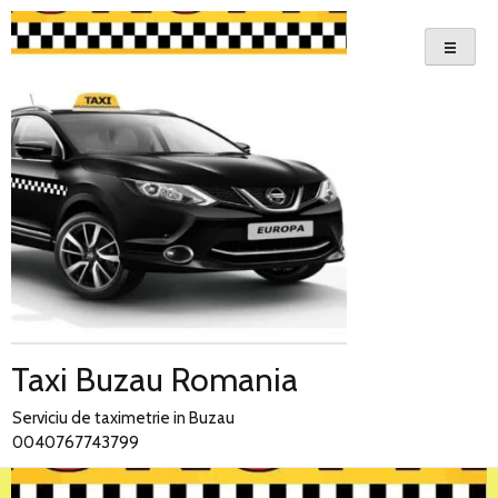
Skip
to
content
Taxi Buzau Romania
Serviciu de taximetrie in Buzau
0040767743799