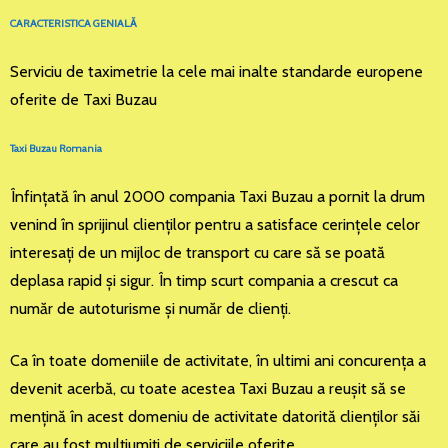
CARACTERISTICA GENIALĂ
Serviciu de taximetrie la cele mai inalte standarde europene
oferite de Taxi Buzau
Taxi Buzau Romania
Înfinţată în anul 2000 compania Taxi Buzau a pornit la drum
venind în sprijinul clienţilor pentru a satisface cerinţele celor
interesaţi de un mijloc de transport cu care să se poată
deplasa rapid şi sigur. În timp scurt compania a crescut ca
număr de autoturisme şi număr de clienţi.
Ca în toate domeniile de activitate, în ultimi ani concurenţa a
devenit acerbă, cu toate acestea Taxi Buzau a reuşit să se
menţină în acest domeniu de activitate datorită clienţilor săi
care au fost mulţiumiţi de serviciile oferite.