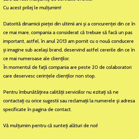
Cu acest prilej le mulţumim!
Datorită dinamicii pieţei din ultimii ani şi a concurenţei din ce în
ce mai mare, compania a considerat că trebuie să facă un pas
important, astfel, în anul 2013 am pornit cu o nouă conducere
şi imagine sub acelaşi brand, deservind astfel cererile din ce în
ce mai numeroase ale clienţilor.
În momentul de faţă compania are peste 20 de colaboratori
care deservesc cerinţele clienţilor non stop.
Pentru îmbunătăţirea calităţii serviciilor nu ezitaţi să ne
contactaţi cu orice sugestii sau reclamaţii la numerele şi adresa
specificate în pagina de contact.
Vă mulţumim pentru că sunteţi alături de noi!