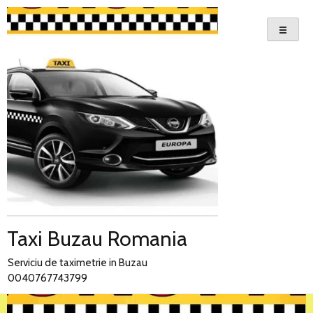
Skip
to
content
Taxi Buzau Romania
Serviciu de taximetrie in Buzau
0040767743799