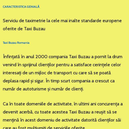
CARACTERISTICA GENIALĂ
Serviciu de taximetrie la cele mai inalte standarde europene
oferite de Taxi Buzau
Taxi Buzau Romania
Înfinţată în anul 2000 compania Taxi Buzau a pornit la drum
venind în sprijinul clienţilor pentru a satisface cerinţele celor
interesaţi de un mijloc de transport cu care să se poată
deplasa rapid şi sigur. În timp scurt compania a crescut ca
număr de autoturisme şi număr de clienţi.
Ca în toate domeniile de activitate, în ultimi ani concurenţa a
devenit acerbă, cu toate acestea Taxi Buzau a reuşit să se
menţină în acest domeniu de activitate datorită clienţilor săi
care au fost mulţiumiţi de serviciile oferite.