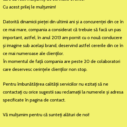
Cu acest prilej le mulţumim!
Datorită dinamicii pieţei din ultimii ani şi a concurenţei din ce în
ce mai mare, compania a considerat că trebuie să facă un pas
important, astfel, în anul 2013 am pornit cu o nouă conducere
şi imagine sub acelaşi brand, deservind astfel cererile din ce în
ce mai numeroase ale clienţilor.
În momentul de faţă compania are peste 20 de colaboratori
care deservesc cerinţele clienţilor non stop.
Pentru îmbunătăţirea calităţii serviciilor nu ezitaţi să ne
contactaţi cu orice sugestii sau reclamaţii la numerele şi adresa
specificate în pagina de contact.
Vă mulţumim pentru că sunteţi alături de noi!