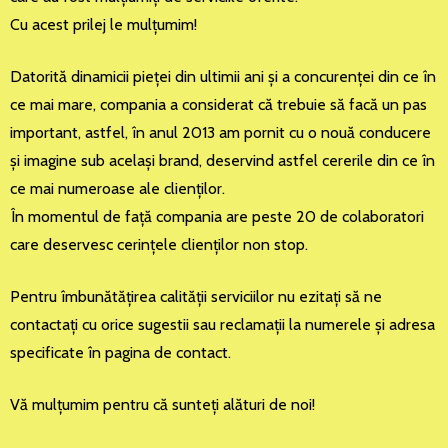
Cu acest prilej le mulţumim!
Datorită dinamicii pieţei din ultimii ani şi a concurenţei din ce în
ce mai mare, compania a considerat că trebuie să facă un pas
important, astfel, în anul 2013 am pornit cu o nouă conducere
şi imagine sub acelaşi brand, deservind astfel cererile din ce în
ce mai numeroase ale clienţilor.
În momentul de faţă compania are peste 20 de colaboratori
care deservesc cerinţele clienţilor non stop.
Pentru îmbunătăţirea calităţii serviciilor nu ezitaţi să ne
contactaţi cu orice sugestii sau reclamaţii la numerele şi adresa
specificate în pagina de contact.
Vă mulţumim pentru că sunteţi alături de noi!