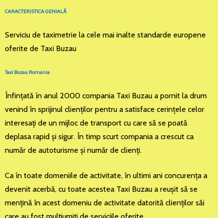
CARACTERISTICA GENIALĂ
Serviciu de taximetrie la cele mai inalte standarde europene
oferite de Taxi Buzau
Taxi Buzau Romania
Înfinţată în anul 2000 compania Taxi Buzau a pornit la drum
venind în sprijinul clienţilor pentru a satisface cerinţele celor
interesaţi de un mijloc de transport cu care să se poată
deplasa rapid şi sigur. În timp scurt compania a crescut ca
număr de autoturisme şi număr de clienţi.
Ca în toate domeniile de activitate, în ultimi ani concurenţa a
devenit acerbă, cu toate acestea Taxi Buzau a reuşit să se
menţină în acest domeniu de activitate datorită clienţilor săi
care au fost mulţiumiţi de serviciile oferite.