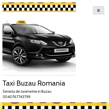
Skip
to
content
Taxi Buzau Romania
Serviciu de taximetrie in Buzau
0040767743799