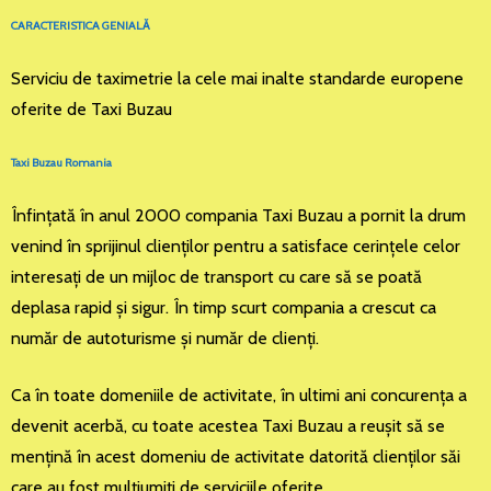
CARACTERISTICA GENIALĂ
Serviciu de taximetrie la cele mai inalte standarde europene
oferite de Taxi Buzau
Taxi Buzau Romania
Înfinţată în anul 2000 compania Taxi Buzau a pornit la drum
venind în sprijinul clienţilor pentru a satisface cerinţele celor
interesaţi de un mijloc de transport cu care să se poată
deplasa rapid şi sigur. În timp scurt compania a crescut ca
număr de autoturisme şi număr de clienţi.
Ca în toate domeniile de activitate, în ultimi ani concurenţa a
devenit acerbă, cu toate acestea Taxi Buzau a reuşit să se
menţină în acest domeniu de activitate datorită clienţilor săi
care au fost mulţiumiţi de serviciile oferite.