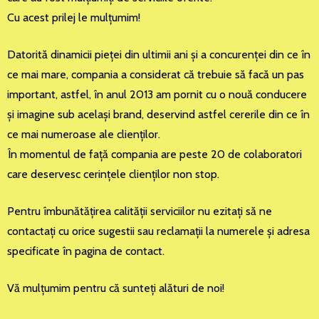
Cu acest prilej le mulţumim!
Datorită dinamicii pieţei din ultimii ani şi a concurenţei din ce în
ce mai mare, compania a considerat că trebuie să facă un pas
important, astfel, în anul 2013 am pornit cu o nouă conducere
şi imagine sub acelaşi brand, deservind astfel cererile din ce în
ce mai numeroase ale clienţilor.
În momentul de faţă compania are peste 20 de colaboratori
care deservesc cerinţele clienţilor non stop.
Pentru îmbunătăţirea calităţii serviciilor nu ezitaţi să ne
contactaţi cu orice sugestii sau reclamaţii la numerele şi adresa
specificate în pagina de contact.
Vă mulţumim pentru că sunteţi alături de noi!