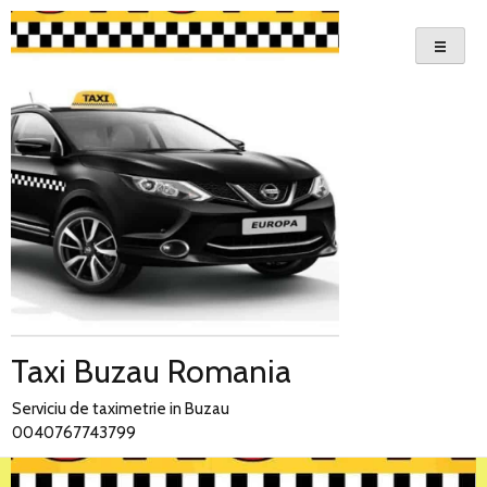
Skip
to
content
Taxi Buzau Romania
Serviciu de taximetrie in Buzau
0040767743799