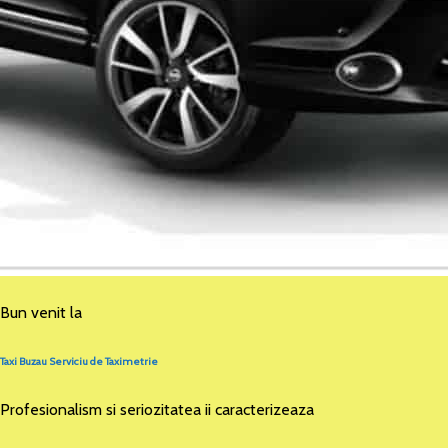
Bun venit la
Taxi Buzau Serviciu de Taximetrie
Profesionalism si seriozitatea ii caracterizeaza