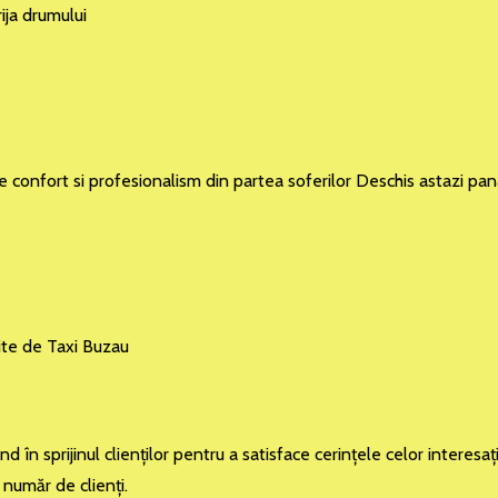
ija drumului
de confort si profesionalism din partea soferilor Deschis astazi pa
ite de Taxi Buzau
în sprijinul clienţilor pentru a satisface cerinţele celor interesaţ
 număr de clienţi.