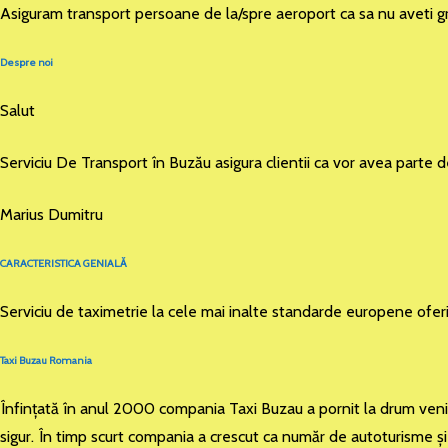
Asiguram transport persoane de la/spre aeroport ca sa nu aveti gr
Despre noi
Salut
Serviciu De Transport în Buzău asigura clientii ca vor avea parte 
Marius Dumitru
CARACTERISTICA GENIALĂ
Serviciu de taximetrie la cele mai inalte standarde europene ofer
Taxi Buzau Romania
Înfinţată în anul 2000 compania Taxi Buzau a pornit la drum venind 
sigur. În timp scurt compania a crescut ca număr de autoturisme şi