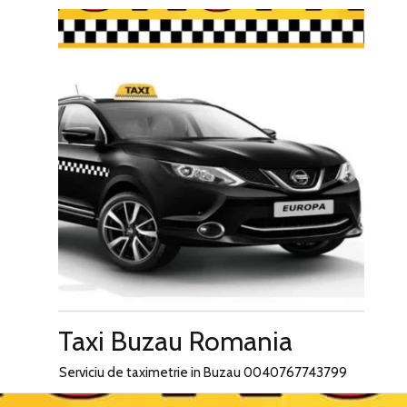
Skip
to
content
Taxi Buzau Romania
Serviciu de taximetrie in Buzau 0040767743799