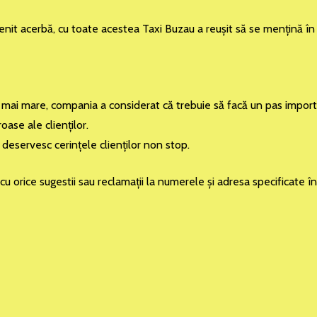
enit acerbă, cu toate acestea Taxi Buzau a reuşit să se menţină în 
n ce mai mare, compania a considerat că trebuie să facă un pas impo
ase ale clienţilor.
eservesc cerinţele clienţilor non stop.
i cu orice sugestii sau reclamaţii la numerele şi adresa specificate 