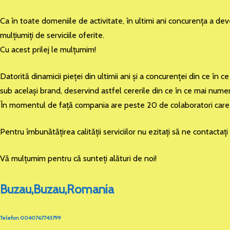
Ca în toate domeniile de activitate, în ultimi ani concurenţa a dev
mulţiumiţi de serviciile oferite.
Cu acest prilej le mulţumim!
Datorită dinamicii pieţei din ultimii ani şi a concurenţei din ce î
sub acelaşi brand, deservind astfel cererile din ce în ce mai numero
În momentul de faţă compania are peste 20 de colaboratori care d
Pentru îmbunătăţirea calităţii serviciilor nu ezitaţi să ne contactaţ
Vă mulţumim pentru că sunteţi alături de noi!
Buzau,Buzau,Romania
Telefon 0040767743799