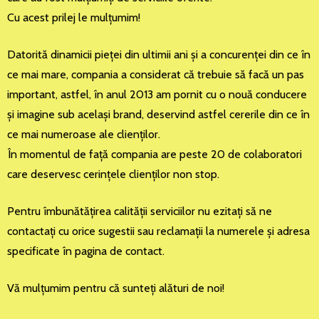
Cu acest prilej le mulţumim!
Datorită dinamicii pieţei din ultimii ani şi a concurenţei din ce în
ce mai mare, compania a considerat că trebuie să facă un pas
important, astfel, în anul 2013 am pornit cu o nouă conducere
şi imagine sub acelaşi brand, deservind astfel cererile din ce în
ce mai numeroase ale clienţilor.
În momentul de faţă compania are peste 20 de colaboratori
care deservesc cerinţele clienţilor non stop.
Pentru îmbunătăţirea calităţii serviciilor nu ezitaţi să ne
contactaţi cu orice sugestii sau reclamaţii la numerele şi adresa
specificate în pagina de contact.
Vă mulţumim pentru că sunteţi alături de noi!