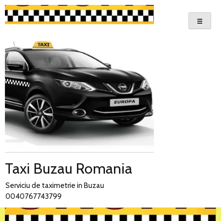
Skip
to
content
Taxi Buzau Romania
Serviciu de taximetrie in Buzau
0040767743799