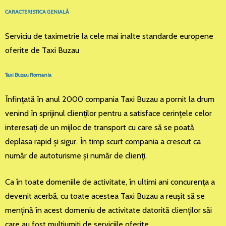
CARACTERISTICA GENIALĂ
Serviciu de taximetrie la cele mai inalte standarde europene
oferite de Taxi Buzau
Taxi Buzau Romania
Înfinţată în anul 2000 compania Taxi Buzau a pornit la drum
venind în sprijinul clienţilor pentru a satisface cerinţele celor
interesaţi de un mijloc de transport cu care să se poată
deplasa rapid şi sigur. În timp scurt compania a crescut ca
număr de autoturisme şi număr de clienţi.
Ca în toate domeniile de activitate, în ultimi ani concurenţa a
devenit acerbă, cu toate acestea Taxi Buzau a reuşit să se
menţină în acest domeniu de activitate datorită clienţilor săi
care au fost mulţiumiţi de serviciile oferite.