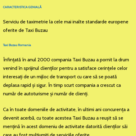
CARACTERISTICA GENIALĂ
Serviciu de taximetrie la cele mai inalte standarde europene
oferite de Taxi Buzau
Taxi Buzau Romania
Înfinţată în anul 2000 compania Taxi Buzau a pornit la drum
venind în sprijinul clienţilor pentru a satisface cerinţele celor
interesaţi de un mijloc de transport cu care să se poată
deplasa rapid şi sigur. În timp scurt compania a crescut ca
număr de autoturisme şi număr de clienţi.
Ca în toate domeniile de activitate, în ultimi ani concurenţa a
devenit acerbă, cu toate acestea Taxi Buzau a reuşit să se
menţină în acest domeniu de activitate datorită clienţilor săi
care au fost mulţiumiţi de serviciile oferite.