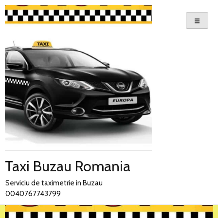
Skip
to
content
Taxi Buzau Romania
Serviciu de taximetrie in Buzau
0040767743799