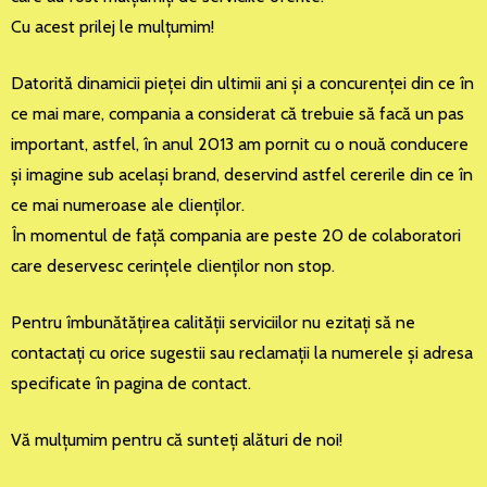
Cu acest prilej le mulţumim!
Datorită dinamicii pieţei din ultimii ani şi a concurenţei din ce în
ce mai mare, compania a considerat că trebuie să facă un pas
important, astfel, în anul 2013 am pornit cu o nouă conducere
şi imagine sub acelaşi brand, deservind astfel cererile din ce în
ce mai numeroase ale clienţilor.
În momentul de faţă compania are peste 20 de colaboratori
care deservesc cerinţele clienţilor non stop.
Pentru îmbunătăţirea calităţii serviciilor nu ezitaţi să ne
contactaţi cu orice sugestii sau reclamaţii la numerele şi adresa
specificate în pagina de contact.
Vă mulţumim pentru că sunteţi alături de noi!