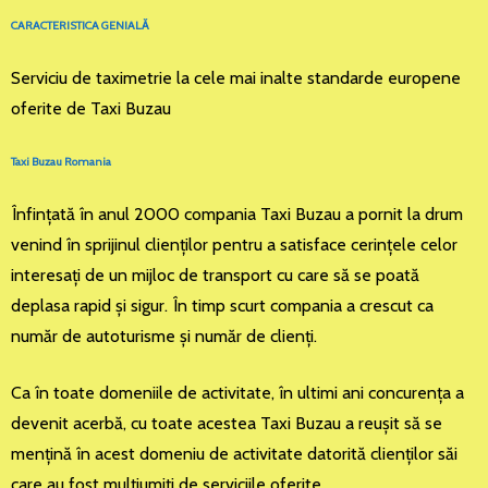
CARACTERISTICA GENIALĂ
Serviciu de taximetrie la cele mai inalte standarde europene
oferite de Taxi Buzau
Taxi Buzau Romania
Înfinţată în anul 2000 compania Taxi Buzau a pornit la drum
venind în sprijinul clienţilor pentru a satisface cerinţele celor
interesaţi de un mijloc de transport cu care să se poată
deplasa rapid şi sigur. În timp scurt compania a crescut ca
număr de autoturisme şi număr de clienţi.
Ca în toate domeniile de activitate, în ultimi ani concurenţa a
devenit acerbă, cu toate acestea Taxi Buzau a reuşit să se
menţină în acest domeniu de activitate datorită clienţilor săi
care au fost mulţiumiţi de serviciile oferite.