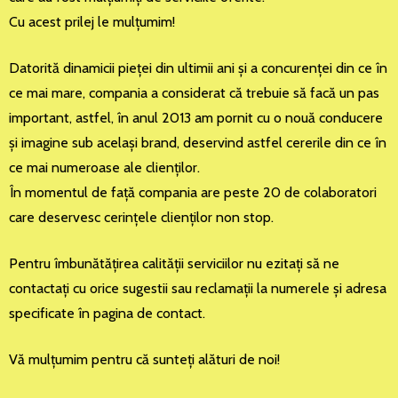
Cu acest prilej le mulţumim!
Datorită dinamicii pieţei din ultimii ani şi a concurenţei din ce în
ce mai mare, compania a considerat că trebuie să facă un pas
important, astfel, în anul 2013 am pornit cu o nouă conducere
şi imagine sub acelaşi brand, deservind astfel cererile din ce în
ce mai numeroase ale clienţilor.
În momentul de faţă compania are peste 20 de colaboratori
care deservesc cerinţele clienţilor non stop.
Pentru îmbunătăţirea calităţii serviciilor nu ezitaţi să ne
contactaţi cu orice sugestii sau reclamaţii la numerele şi adresa
specificate în pagina de contact.
Vă mulţumim pentru că sunteţi alături de noi!