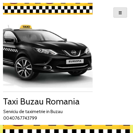
Skip
to
content
Taxi Buzau Romania
Serviciu de taximetrie in Buzau
0040767743799